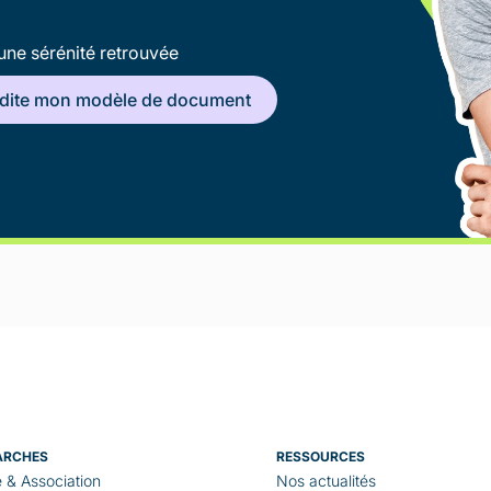
une sérénité retrouvée
édite mon modèle de document
ARCHES
RESSOURCES
e & Association
Nos actualités