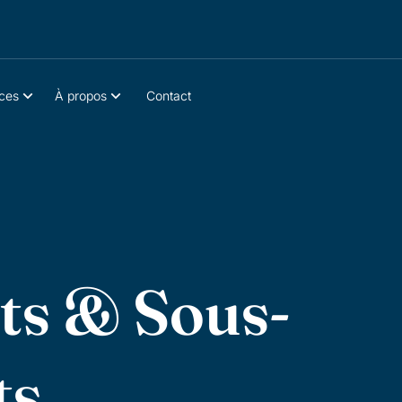
ces
À propos
Contact
s & Sous-
ts