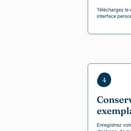
Téléchargez le
interface perso
4
Conserv
exempl
Enregistrez vo