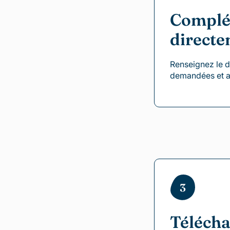
Complét
directe
Renseignez le 
demandées et a
3
Télécha