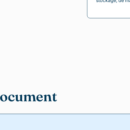
stockage, de ma
document