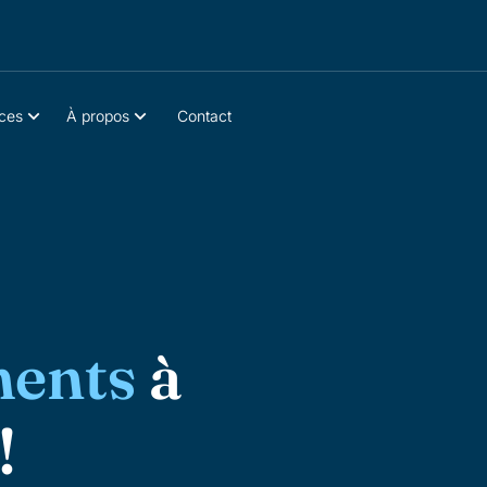
ces
À propos
Contact
ents
à
!