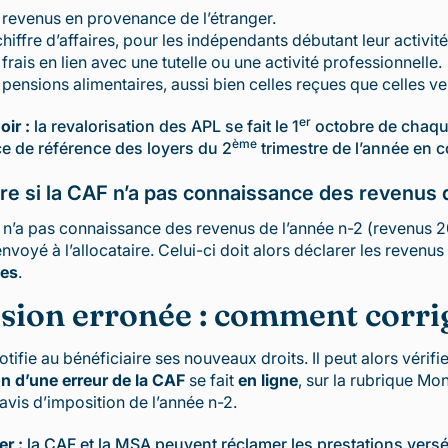
 revenus en provenance de l’étranger.
chiffre d’affaires, pour les indépendants débutant leur activité
 frais en lien avec une tutelle ou une activité professionnelle.
 pensions alimentaires, aussi bien celles reçues que celles ve
er
oir :
la revalorisation des APL se fait le 1
octobre de chaque
ème
ice de référence des loyers du 2
trimestre de l’année en c
re si la CAF n’a pas connaissance des revenus 
F n’a pas connaissance des revenus de l’année n-2 (revenus 2
envoyé à l’allocataire. Celui-ci doit alors déclarer les reve
ces
.
sion erronée : comment corrig
tifie au bénéficiaire ses nouveaux droits. Il peut alors vérifi
on d’une erreur de la CAF
se fait
en ligne
, sur la rubrique Mo
vis d’imposition de l’année n-2.
er :
la CAF et la MSA peuvent réclamer les prestations versée