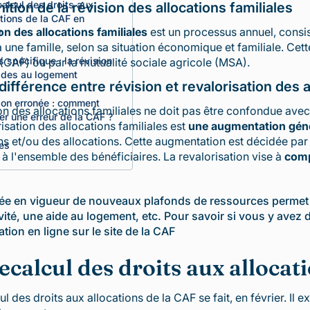
calcul des droits aux
nition de la révision des allocations familiales
ations de la CAF en
on des allocations familiales
est un processus annuel, consi
r
 une famille, selon sa situation économique et familiale. Cette
 spécifique : la révision
 (CAF) ou par la mutualité sociale agricole (MSA).
ides au logement
différence entre révision et revalorisation des a
ion erronée : comment
on des allocations familiales ne doit pas être confondue avec
er une erreur de la CAF ?
risation des allocations familiales est
une augmentation gén
ns et/ou des allocations. Cette augmentation est décidée par
es
à l'ensemble des bénéficiaires. La revalorisation vise à
comp
rée en vigueur de nouveaux plafonds de ressources permet 
ivité, une aide au logement, etc. Pour savoir si vous y avez d
ation en ligne sur le site de la CAF
ecalcul des droits aux allocat
ul des droits aux allocations de la CAF se fait, en février. Il