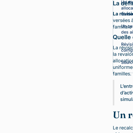
:
Un re
La défi
comment
alloc
La révisi
corriger
févrie
une
versées à
erreur
Un cas
familiale
de
des a
Quelle 
la
CAF
Révis
La révisi
?
corrig
la revalo
allocatio
Sources
Sourc
uniforme 
familles.
L’ent
d’act
simul
Un r
Le recalc