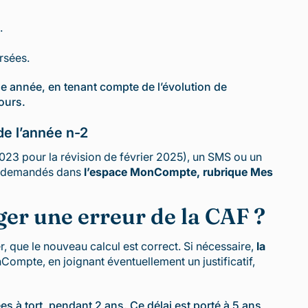
.
rsées.
 année, en tenant compte de l’évolution de
ours.
de l’année n-2
023 pour la révision de février 2025), un SMS ou un
nus demandés dans
l’espace MonCompte, rubrique Mes
er une erreur de la CAF ?
er, que le nouveau calcul est correct. Si nécessaire,
la
nCompte, en joignant éventuellement un justificatif,
s à tort, pendant 2 ans. Ce délai est porté à 5 ans,