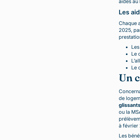
aides au
Les aid
Chaque a
2025, par
prestatio
Les
Le 
L’a
Le 
Un c
Concernan
de logeme
glissant
ou la MSA
prélèveme
à février
Les bénéf