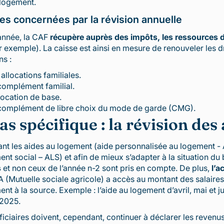
 logement.
es concernées par la révision annuelle
nnée, la CAF
récupère auprès des impôts, les ressources d
 exemple). La caisse est ainsi en mesure de renouveler les d
ns :
 allocations familiales.
complément familial.
llocation de base.
complément de libre choix du mode de garde (CMG).
as spécifique : la révision de
t les aides au logement (aide personnalisée au logement - A
nt social – ALS) et afin de mieux s’adapter à la situation du 
s
et non ceux de l’année n-2 sont pris en compte. De plus,
l’a
 (Mutuelle sociale agricole) a accès au montant des salaire
nt à la source. Exemple : l’aide au logement d’avril, mai et
 2025.
iciaires doivent, cependant, continuer à déclarer les revenus