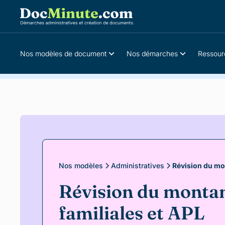
Nos modèles de document
Nos démarches
Ressour
Qu’est-
ce
que
la
révision
des
allocations
Nos modèles
Administratives
Révision du mon
familiales
?
Révision du montan
Un
familiales et APL
recalcul
des