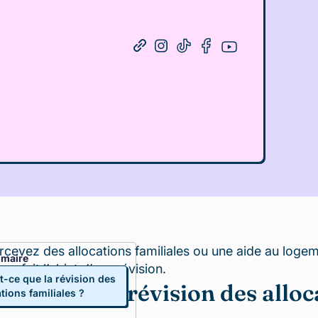
rcevez des allocations familiales ou une aide au log
maire
ons fait l’objet d’une révision.
t-ce que la révision des
st-ce que la révision des alloc
ations familiales ?