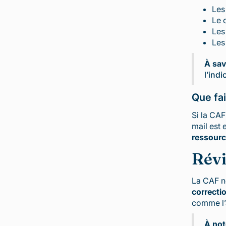
Les
Le 
Les
Les
À sav
l’ind
Que fai
Si la CA
mail est 
ressour
Révi
La CAF no
correcti
comme l’a
À not